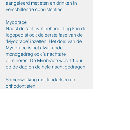
aangeleerd met eten en drinken in
verschillende consistenties.
Myobrace
Naast de ‘actieve’ behandeling kan de
logopedist ook de eerste fase van de
‘Myobrace’ inzetten. Het doel van de
Myobrace is het afwijkende
mondgedrag ook ’s nachts te
elimineren. De Myobrace wordt 1 uur
op de dag en de hele nacht gedragen.
Samenwerking met tandartsen en
orthodontisten
De logopedist houdt tijdens het traject
contact met de tandarts of orthodontist
over de voortgang van de logopedist.
Tijdens of na de logopedische
behandeling kan in overleg met de
tandarts of orthodontist een