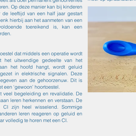
eft als doel permanent gehoorverlies
poren. Op deze manier kan bij kinderen
de leeftijd van een half jaar gestart
enk hierbij aan het aanmeten van een
voldoende toereikend is, kan een
rden.
toestel dat middels een operatie wordt
et het uitwendige gedeelte van het
an het hoofd hangt, wordt geluid
ezet in elektrische signalen. Deze
gegeven aan de gehoorzenuw. Dit is
t een ‘gewoon’ hoortoestel.
 veel begeleiding en revalidatie. De
aan leren herkennen en verstaan. De
n CI zijn heel wisselend. Sommige
 anderen leren reageren op geluid en
ar volledig te horen met een CI.