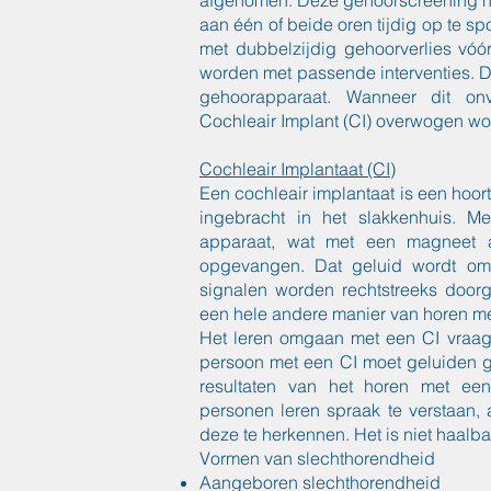
afgenomen. Deze gehoorscreening he
aan één of beide oren tijdig op te s
met dubbelzijdig gehoorverlies vóór 
worden met passende interventies. D
gehoorapparaat. Wanneer dit on
Cochleair Implant (CI) overwogen wo
Cochleair Implantaat (CI)
Een cochleair implantaat is een hoor
ingebracht in het slakkenhuis. M
apparaat, wat met een magneet a
opgevangen. Dat geluid wordt omg
signalen worden rechtstreeks door
een hele andere manier van horen me
Het leren omgaan met een CI vraagt
persoon met een CI moet geluiden g
resultaten van het horen met ee
personen leren spraak te verstaan,
deze te herkennen. Het is niet haalba
Vormen van slechthorendheid
Aangeboren slechthorendheid