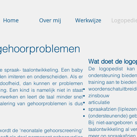
Home
Over mij
Werkwijze
Logopedi
 gehoorproblemen
Wat doet de logo
De logopedist kan 
de spraak- taalontwikkeling. Een baby
ondersteuning bieden 
iden imiteren en onderscheiden. Als er
training aan te bieden
 doofheid, dan kunnen er problemen
woordenschatuitbreid
ng. Een kind is namelijk niet in staat
zinsbouw
erwerken en leert de taal minder snel
articulatie
alering van gehoorproblemen is dus
spraakafzien (liplezen
(ondersteunende) geb
Bij niet-aangeboren 
taalontwikkeling al v
wordt de ‘neonatale gehoorscreening’
meer op spraakafzien.